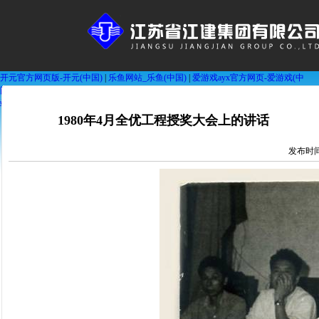
开元官方网页版-开元(中国)
|
乐鱼网站_乐鱼(中国)
|
爱游戏ayx官方网页-爱游戏(中
国)
|
开云手机站登录入口-开云online(中国)
|
开云手机入口-开云(中国)
|
开云手机
站登入-开云online(中国)
|
乐鱼平台-乐鱼平台(中国)
|
爱游戏ayx官方网页-爱游戏
公
（中国）
|
开云网页版·官方版在线-开云(中国)
|
1980年4月全优工程授奖大会上的讲话
发布时间: