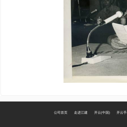
公司首页
走进江建
开云(中国)
开云手